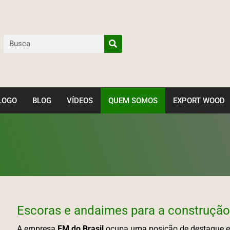
LOGO
BLOG
VÍDEOS
QUEM SOMOS
EXPORT WOOD
Escoras e andaimes para a construção 
A empresa
FM do Brasil
ocupa uma posição de destaque e