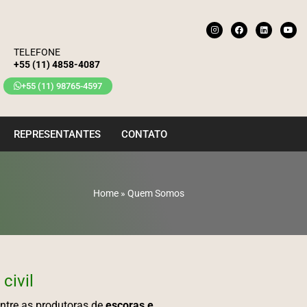
TELEFONE
+55 (11) 4858-4087
+55 (11) 98765-4597
REPRESENTANTES
CONTATO
Home
»
Quem Somos
civil
ntre as produtoras de
escoras e