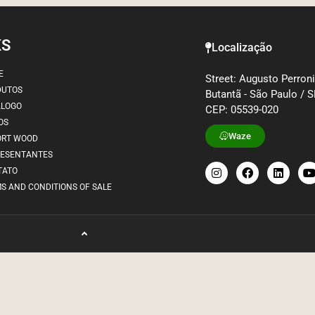
KS
Localização
E
Street: Augusto Perroni
DUTOS
Butantã - São Paulo / 
ÁLOGO
CEP: 05539-020
OS
Waze
ORT WOOD
RESENTANTES
TATO
S AND CONDITIONS OF SALE