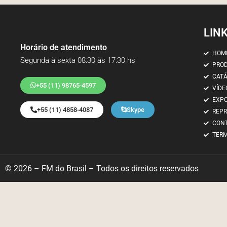
LIN
Horário de atendimento
HOM
Segunda à sexta 08:30 às 17:30 hs
PRO
CAT
+55 (11) 98765-4597
VÍDE
EXP
+55 (11) 4858-4087
Skype
REP
CON
TERM
© 2026 – FM do Brasil – Todos os direitos reservados